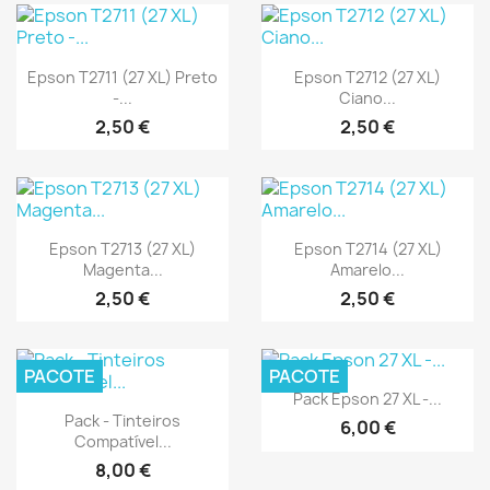
Vista rápida
Vista rápida


Epson T2711 (27 XL) Preto
Epson T2712 (27 XL)
-...
Ciano...
2,50 €
2,50 €
Vista rápida
Vista rápida


Epson T2713 (27 XL)
Epson T2714 (27 XL)
Magenta...
Amarelo...
2,50 €
2,50 €
PACOTE
PACOTE
Vista rápida

Pack Epson 27 XL -...
Vista rápida

Pack - Tinteiros
6,00 €
Compatível...
8,00 €