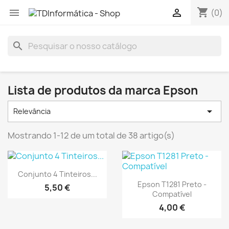
shopping_cart


(0)
search
Lista de produtos da marca Epson

Relevância
Mostrando 1-12 de um total de 38 artigo(s)
Vista rápida

Conjunto 4 Tinteiros...
Vista rápida

Epson T1281 Preto -
5,50 €
Compatível
4,00 €