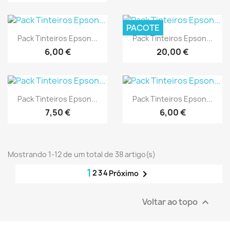
PACOTE
Vista rápida
Vista rápida


Pack Tinteiros Epson...
Pack Tinteiros Epson...
6,00 €
20,00 €
Vista rápida
Vista rápida


Pack Tinteiros Epson...
Pack Tinteiros Epson...
7,50 €
6,00 €
Mostrando 1-12 de um total de 38 artigo(s)
1
2
3
4

Próximo
Voltar ao topo
