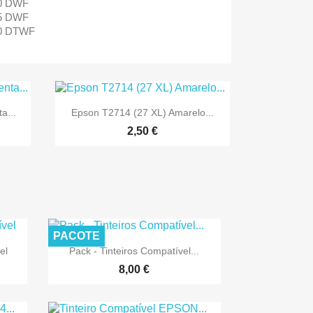
10 DWF
15 DWF
20 DTWF

Vista rápida
a...
Epson T2714 (27 XL) Amarelo...
2,50 €
PACOTE

Vista rápida
el
Pack - Tinteiros Compatível...
8,00 €