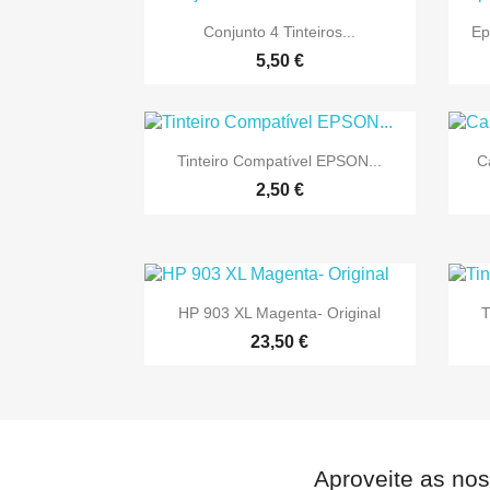

Vista rápida
Conjunto 4 Tinteiros...
Ep
5,50 €

Vista rápida
Tinteiro Compatível EPSON...
C
2,50 €

Vista rápida
HP 903 XL Magenta- Original
T
23,50 €
Aproveite as nos