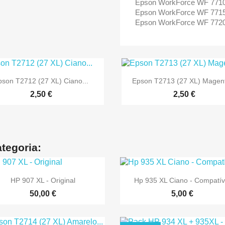
Epson WorkForce WF 77
Epson WorkForce WF 77
Epson WorkForce WF 77


Vista rápida
Vista rápida
pson T2712 (27 XL) Ciano...
Epson T2713 (27 XL) Magent
2,50 €
2,50 €
tegoria:


Vista rápida
Vista rápida
HP 907 XL - Original
Hp 935 XL Ciano - Compatív
50,00 €
5,00 €