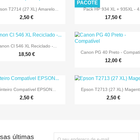
PACOTE


Vista rápida
Vista rápida
son T2714 (27 XL) Amarelo...
Pack HP 934 XL + 935XL - 4.
2,50 €
17,50 €

Vista rápida
anon Cl 546 XL Reciclado -...

Vista rápida
Canon PG 40 Preto - Compatí
18,50 €
12,00 €


Vista rápida
Vista rápida
inteiro Compatível EPSON...
Epson T2713 (27 XL) Magenta
2,50 €
2,50 €
sas últimas