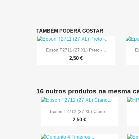
TAMBÉM PODERÁ GOSTAR

Vista rápida
Epson T2711 (27 XL) Preto -...
E
2,50 €
16 outros produtos na mesma ca

Vista rápida
Epson T2712 (27 XL) Ciano...
2,50 €