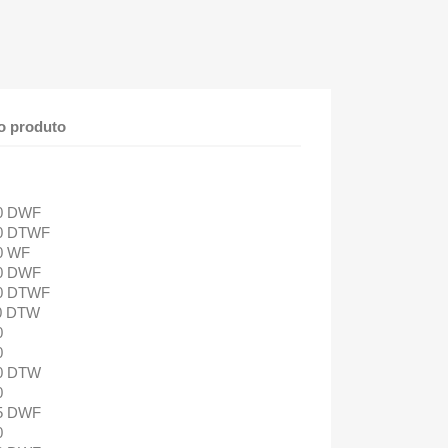
o produto
20 DWF
40 DTWF
0 WF
10 DWF
20 DTWF
0 DTW
0
0
10 DTW
0
15 DWF
0