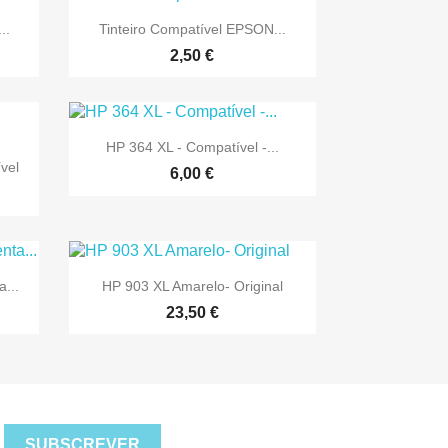

Vista rápida
..
Tinteiro Compatível EPSON...
2,50 €

Vista rápida
HP 364 XL - Compatível -...
vel
6,00 €

Vista rápida
...
HP 903 XL Amarelo- Original
23,50 €